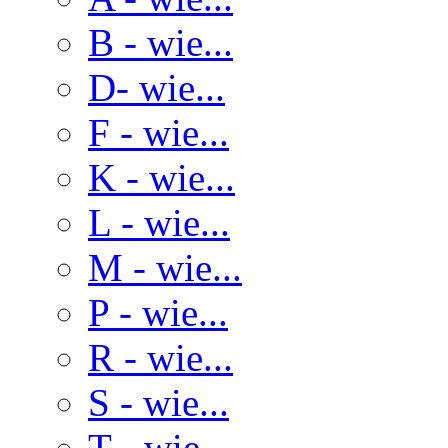
B - wie...
D- wie...
F - wie...
K - wie...
L - wie...
M - wie...
P - wie...
R - wie...
S - wie...
T - wie...