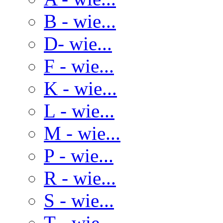
B - wie...
D- wie...
F - wie...
K - wie...
L - wie...
M - wie...
P - wie...
R - wie...
S - wie...
T - wie...