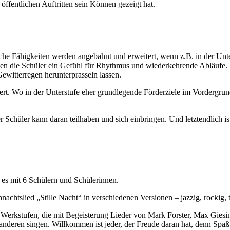
öffentlichen Auftritten sein Können gezeigt hat.
ische Fähigkeiten werden angebahnt und erweitert, wenn z.B. in der Un
die Schüler ein Gefühl für Rhythmus und wiederkehrende Abläufe. Und
ewitterregen herunterprasseln lassen.
ziert. Wo in der Unterstufe eher grundlegende Förderziele im Vordergrun
Schüler kann daran teilhaben und sich einbringen. Und letztendlich is
 es mit 6 Schülern und Schülerinnen.
eihnachtslied „Stille Nacht“ in verschiedenen Versionen – jazzig, r
 Werkstufen, die mit Begeisterung Lieder von Mark Forster, Max Giesi
d anderen singen. Willkommen ist jeder, der Freude daran hat, denn Sp