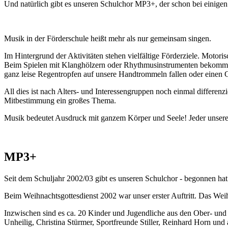
Und natürlich gibt es unseren Schulchor MP3+, der schon bei einigen 
Musik in der Förderschule heißt mehr als nur gemeinsam singen.
Im Hintergrund der Aktivitäten stehen vielfältige Förderziele. Motor
Beim Spielen mit Klanghölzern oder Rhythmusinstrumenten bekommen 
ganz leise Regentropfen auf unsere Handtrommeln fallen oder einen G
All dies ist nach Alters- und Interessengruppen noch einmal differen
Mitbestimmung ein großes Thema.
Musik bedeutet Ausdruck mit ganzem Körper und Seele! Jeder unserer 
MP3+
Seit dem Schuljahr 2002/03 gibt es unseren Schulchor - begonnen hat
Beim Weihnachtsgottesdienst 2002 war unser erster Auftritt. Das W
Inzwischen sind es ca. 20 Kinder und Jugendliche aus den Ober- und
Unheilig, Christina Stürmer, Sportfreunde Stiller, Reinhard Horn un