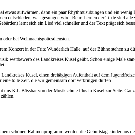
 etwas aufwärmen, dann ein paar Rhythmusübungen und ein wenig Eins
 entschieden, was gesungen wird. Beim Lernen der Texte sind alle s
ebärden) lernt sich ein Lied viel schneller und der Text prägt sich be
rn oder bei Weihnachtsgottesdiensten.
em Konzert in der Fritz Wunderlich Halle, auf der Bühne stehen zu dü
usik-wettbewerb des Landkreises Kusel geübt. Schon einige Male stan
et.
es Landkreises Kusel, einen dreitägigen Aufenthalt auf dem Jugendfrei
eine tolle Zeit, die wir gemeinsam dort verbringen dürfen
ht uns K.P. Bösshar von der Musikschule Plus in Kusel zur Seite. Gan
 zählen.
In einem schönen Rahmenprogramm werden die Geburtstagskinder aus d