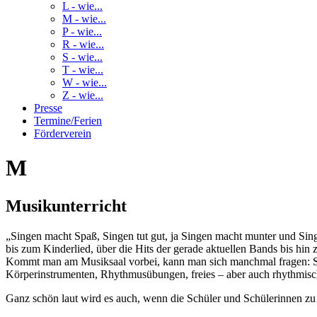
L - wie...
M - wie...
P - wie...
R - wie...
S - wie...
T - wie...
W - wie...
Z - wie...
Presse
Termine/Ferien
Förderverein
M
Musikunterricht
„Singen macht Spaß, Singen tut gut, ja Singen macht munter und Sin
bis zum Kinderlied, über die Hits der gerade aktuellen Bands bis hin 
Kommt man am Musiksaal vorbei, kann man sich manchmal fragen: Sind
Körperinstrumenten, Rhythmusübungen, freies – aber auch rhythmisc
Ganz schön laut wird es auch, wenn die Schüler und Schülerinnen zu