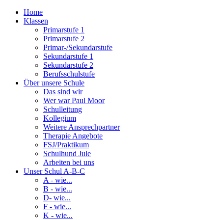
Home
Klassen
Primarstufe 1
Primarstufe 2
Primar-/Sekundarstufe
Sekundarstufe 1
Sekundarstufe 2
Berufsschulstufe
Über unsere Schule
Das sind wir
Wer war Paul Moor
Schulleitung
Kollegium
Weitere Ansprechpartner
Therapie Angebote
FSJ/Praktikum
Schulhund Jule
Arbeiten bei uns
Unser Schul A-B-C
A - wie...
B - wie...
D- wie...
F - wie...
K - wie...