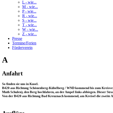
L - wie...
M - wie...
P - wie...
R - wie...
S - wie...
T - wie...
W - wie...
Z - wie...
Presse
Termine/Ferien
Förderverein
A
Anfahrt
So finden sie uns in Kusel.
B420 aus Richtung Schönenberg-Kübelberg / WND kommend bis zum Kreisverkehr 
Muth Schulen)
, den Berg hochfahren, an der Ampel links abbiegen. Dieser Straß
Von der B420 aus Richtung Bad Kreuznach kommend, am Kreisel die zweite Au