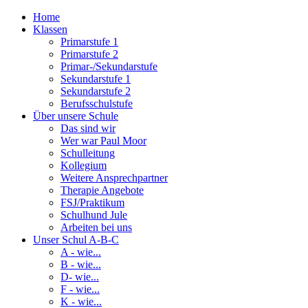
Home
Klassen
Primarstufe 1
Primarstufe 2
Primar-/Sekundarstufe
Sekundarstufe 1
Sekundarstufe 2
Berufsschulstufe
Über unsere Schule
Das sind wir
Wer war Paul Moor
Schulleitung
Kollegium
Weitere Ansprechpartner
Therapie Angebote
FSJ/Praktikum
Schulhund Jule
Arbeiten bei uns
Unser Schul A-B-C
A - wie...
B - wie...
D- wie...
F - wie...
K - wie...