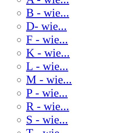
B - wie...
D- wie...
F - wie...
K - wie...
L - wie...
M - wie...
P - wie...
R - wie...
S - wie...
T - wie...