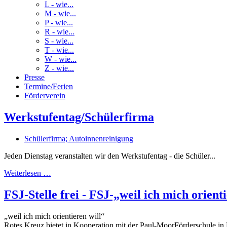
L - wie...
M - wie...
P - wie...
R - wie...
S - wie...
T - wie...
W - wie...
Z - wie...
Presse
Termine/Ferien
Förderverein
Werkstufentag/Schülerfirma
Schülerfirma; Autoinnenreinigung
Jeden Dienstag veranstalten wir den Werkstufentag - die Schüler...
Weiterlesen …
FSJ-Stelle frei - FSJ-„weil ich mich orient
„weil ich mich orientieren will“
Rotes Kreuz bietet in Kooperation mit der Paul-MoorFörderschule in