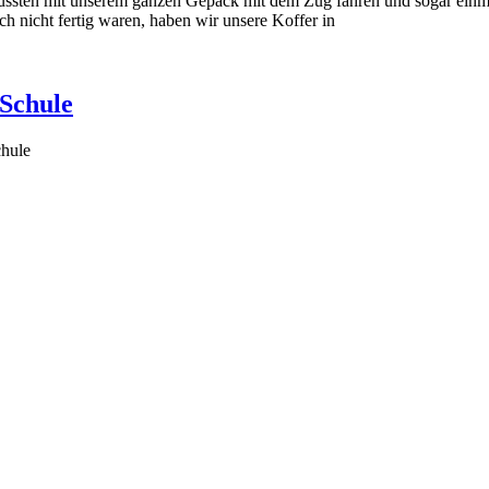
ussten mit unserem ganzen Gepäck mit dem Zug fahren und sogar ein
 nicht fertig waren, haben wir unsere Koffer in
-Schule
chule