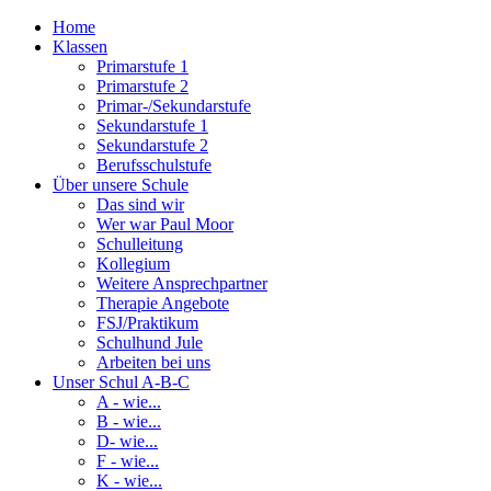
Home
Klassen
Primarstufe 1
Primarstufe 2
Primar-/Sekundarstufe
Sekundarstufe 1
Sekundarstufe 2
Berufsschulstufe
Über unsere Schule
Das sind wir
Wer war Paul Moor
Schulleitung
Kollegium
Weitere Ansprechpartner
Therapie Angebote
FSJ/Praktikum
Schulhund Jule
Arbeiten bei uns
Unser Schul A-B-C
A - wie...
B - wie...
D- wie...
F - wie...
K - wie...