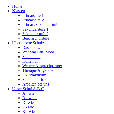
Home
Klassen
Primarstufe 1
Primarstufe 2
Primar-/Sekundarstufe
Sekundarstufe 1
Sekundarstufe 2
Berufsschulstufe
Über unsere Schule
Das sind wir
Wer war Paul Moor
Schulleitung
Kollegium
Weitere Ansprechpartner
Therapie Angebote
FSJ/Praktikum
Schulhund Jule
Arbeiten bei uns
Unser Schul A-B-C
A - wie...
B - wie...
D- wie...
F - wie...
K - wie...