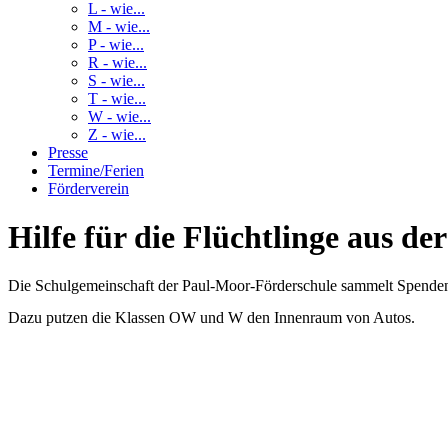
L - wie...
M - wie...
P - wie...
R - wie...
S - wie...
T - wie...
W - wie...
Z - wie...
Presse
Termine/Ferien
Förderverein
Hilfe für die Flüchtlinge aus d
Die Schulgemeinschaft der Paul-Moor-Förderschule sammelt Spenden f
Dazu putzen die Klassen OW und W den Innenraum von Autos.